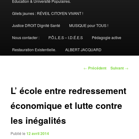
Éducation & Université Populaires.
Gilets jaunes : RÉVEIL CITOYEN VIVANT !
Justice DROIT Dignité Santé
MUSIQUE pour TOUS !
Nous contacter :
P.Ô.L.E.S – I.D.É.E.S
Pédagogie active
Restauration Existentielle.
ALBERT JACQUARD
Navigation
←
Précédent
Suivant
→
des
articles
L’ école entre redressement
économique et lutte contre
les inégalités
Publié le
12 avril 2014