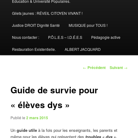
Éducation & Université Populaires.
Gilets jaunes : RÉVEIL CITOYEN VIVANT !
Justice DROIT Dignité Santé
MUSIQUE pour TOUS !
Nous contacter :
P.Ô.L.E.S – I.D.É.E.S
Pédagogie active
Restauration Existentielle.
ALBERT JACQUARD
Navigation
←
Précédent
Suivant
→
des
articles
Guide de survie pour
« élèves dys »
Publié le
2 mars 2015
Un
guide utile
à la fois pour les enseignants, les parents et
même pour les élèves qui présentent des
troubles « dys ».