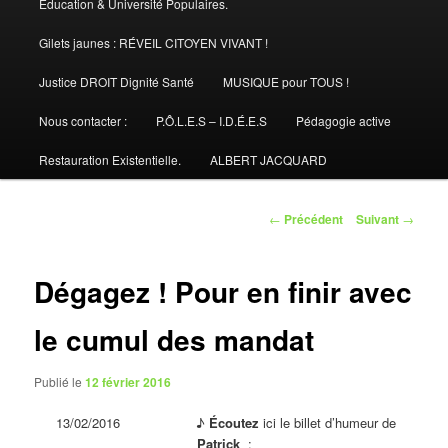
Éducation & Université Populaires.
Gilets jaunes : RÉVEIL CITOYEN VIVANT !
Justice DROIT Dignité Santé
MUSIQUE pour TOUS !
Nous contacter :
P.Ô.L.E.S – I.D.É.E.S
Pédagogie active
Restauration Existentielle.
ALBERT JACQUARD
Navigation
←
Précédent
Suivant
→
des
articles
Dégagez ! Pour en finir avec
le cumul des mandat
Publié le
12 février 2016
13/02/2016 ♪
Écoutez
ici le billet d’humeur de
Patrick
: