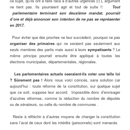
ce sujet, qu’ils ont à faire face à d’autres urgences (!) L’ argument
ne tient pas. Ils pourraient agir et tout de suite !!
Tout
parlementaire terminant son deuxième mandat, pourrait
d’ore et déjà annoncer son intenton de ne pas se représenter
en 2017.
Pour éviter que des proches ne leur succèdent, pourquoi ne pas
organiser des primaires
qui ne seraient pas seulerment aux
seuls membres des partis mais aussi à leurs
sympatisants
? Le
même principe pourrait ensuite être appliqué à toutes les
élections municipales, départementales, régionales.
Les parlementaires actuels oseraient-ils voter une telle loi
? Sûrement pas !
Alors nous voici coincés, sans solution car
aujourd’hui : toute réforme de la constitution, sur quelque sujet
que ce soit, suppose leur accord. Impossible donc d’envisager
d’azutres réformes, comme la réduction du nombre de députés
ou de sénateurs, ou celle du nombre de communes .
Reste à réfléchir à d’autres moyens de changer la constitution
sans l’aval de ceux dont les intérêts (personnels) sont menacés.