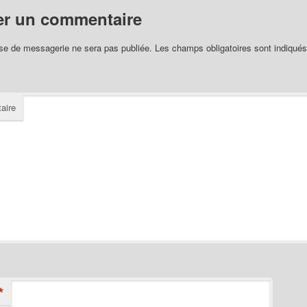
er un commentaire
se de messagerie ne sera pas publiée.
Les champs obligatoires sont indiqué
aire
*