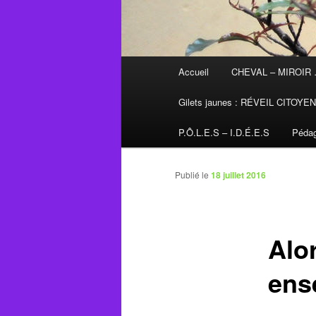
Menu
Accueil
CHEVAL – MIROIR
principal
Gilets jaunes : RÉVEIL CITOYE
P.Ô.L.E.S – I.D.É.E.S
Pédag
Publié le
18 juillet 2016
Alor
ens