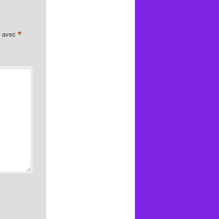
*
s avec