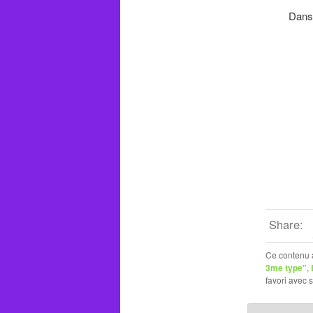
Dans
Share:
Ce contenu 
3me type"
,
favori avec 