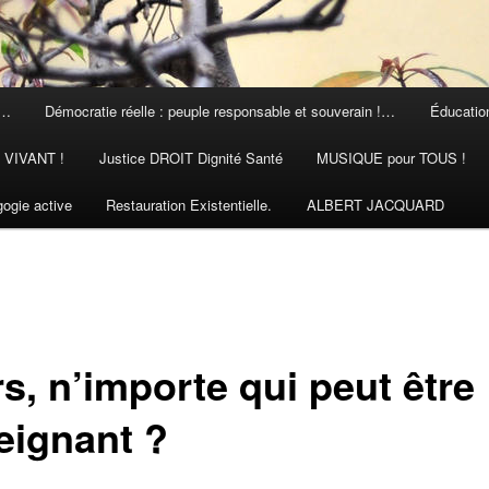
 …
Démocratie réelle : peuple responsable et souverain !…
Éducation
N VIVANT !
Justice DROIT Dignité Santé
MUSIQUE pour TOUS !
ogie active
Restauration Existentielle.
ALBERT JACQUARD
s, n’importe qui peut être
eignant ?