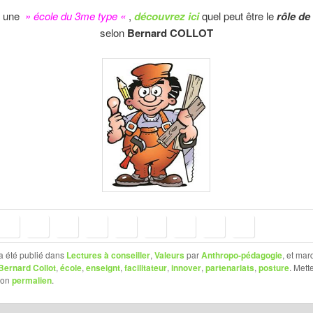
 une
» école du 3me type «
,
découvrez ici
quel peut être le
rôle de 
selon
Bernard COLLOT
a été publié dans
Lectures à conseiller
,
Valeurs
par
Anthropo-pédagogie
, et ma
Bernard Collot
,
école
,
enseignt
,
facilitateur
,
innover
,
partenariats
,
posture
. Mett
son
permalien
.