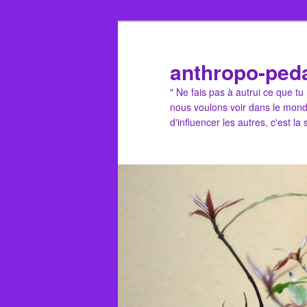
Aller
au
contenu
anthropo-ped
principal
" Ne fais pas à autrui ce que t
nous voulons voir dans le mond
d'influencer les autres, c'est la