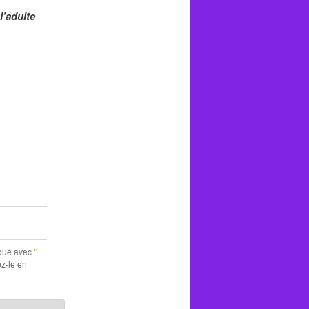
l’adulte
rqué avec
"
ez-le en