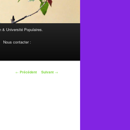
 & Université Populaires.
Nous contacter :
Navigation
←
Précédent
Suivant
→
des
articles