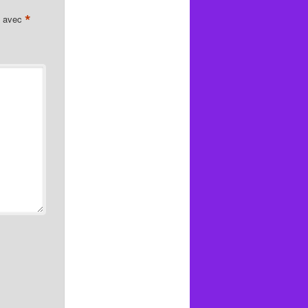
*
s avec