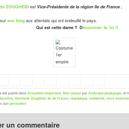
tte ZOUGHEBI
est
Vice-Présidente de la région Ile de France
;
t sur
son blog
aux attentats qui ont endeuillé le pays.
Qui est cette dame ? D
écouvrez- le ici !!
a été publié dans
Actualités-Important
,
Non classé
par
Anthropo-pédagogie
, et
ducation
,
Henriette Zoughebi
,
Ile de France
,
république
,
solidarité
,
vivre ensemb
ec son
permalien
.
er un commentaire