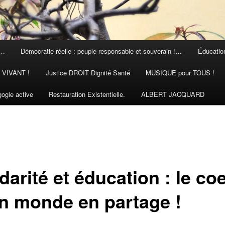
 …
Démocratie réelle : peuple responsable et souverain !…
Éducation
N VIVANT !
Justice DROIT Dignité Santé
MUSIQUE pour TOUS !
ogie active
Restauration Existentielle.
ALBERT JACQUARD
darité et éducation : le co
un monde en partage !