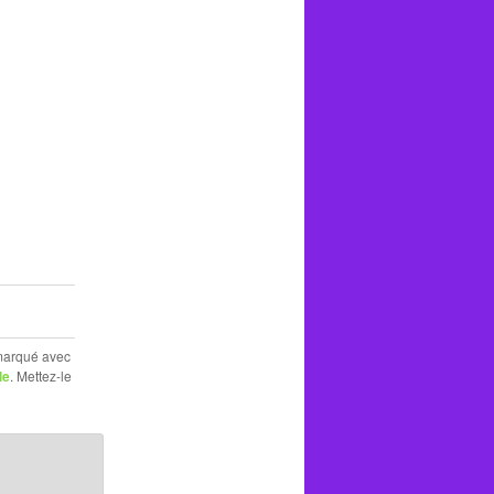
 marqué avec
le
. Mettez-le