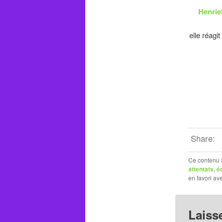
Henrie
elle réagi
Share:
Ce contenu 
attentats
,
é
en favori av
Laiss