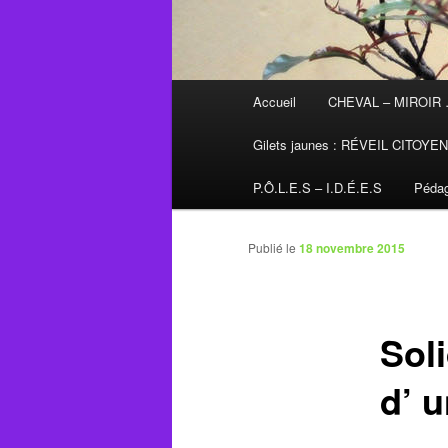
Menu
Accueil
CHEVAL – MIROIR
principal
Gilets jaunes : RÉVEIL CITOYE
P.Ô.L.E.S – I.D.É.E.S
Pédag
Publié le
18 novembre 2015
Soli
d’ 