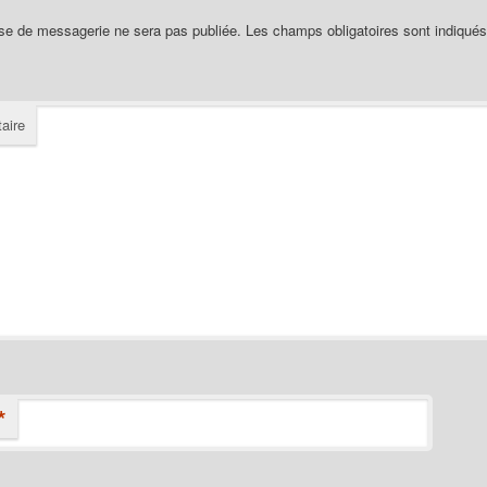
se de messagerie ne sera pas publiée.
Les champs obligatoires sont indiqué
aire
*