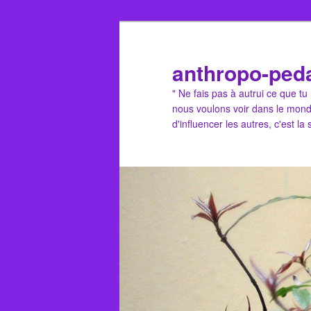
Aller
au
contenu
anthropo-ped
principal
" Ne fais pas à autrui ce que t
nous voulons voir dans le mond
d'influencer les autres, c'est la