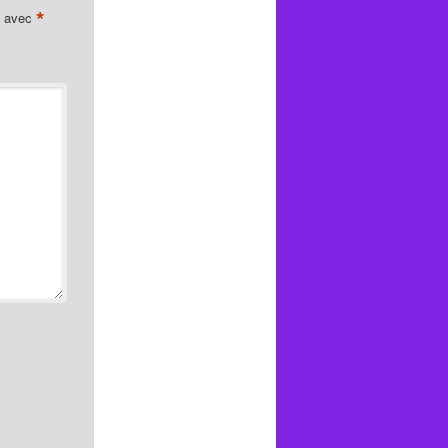
*
s avec