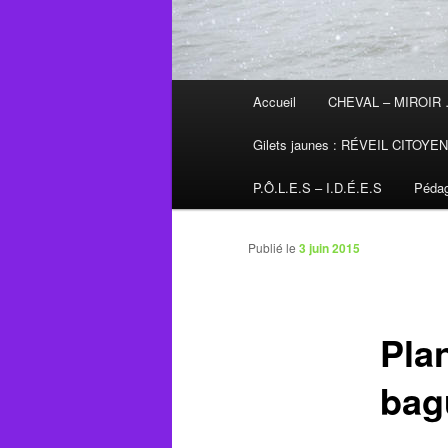
Menu
Accueil
CHEVAL – MIROIR
principal
Gilets jaunes : RÉVEIL CITOYE
P.Ô.L.E.S – I.D.É.E.S
Pédag
Publié le
3 juin 2015
Pla
bag