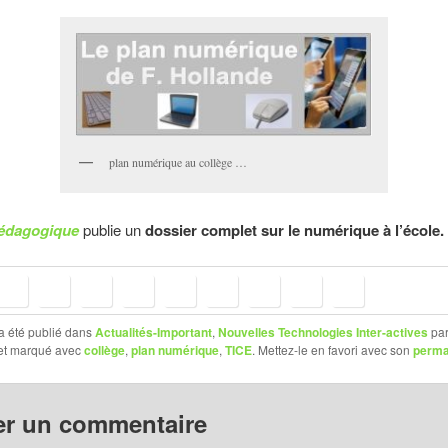
plan numérique au collège …
pédagogique
publie un
dossier complet sur le numérique à l’école.
a été publié dans
Actualités-Important
,
Nouvelles Technologies Inter-actives
pa
 et marqué avec
collège
,
plan numérique
,
TICE
. Mettez-le en favori avec son
perma
er un commentaire