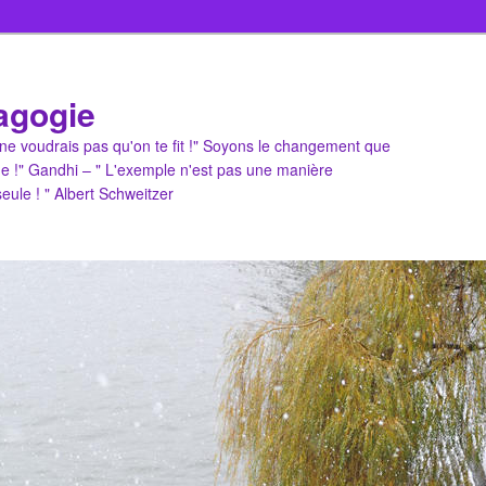
agogie
u ne voudrais pas qu'on te fit !" Soyons le changement que
e !" Gandhi – " L'exemple n'est pas une manière
 seule ! " Albert Schweitzer