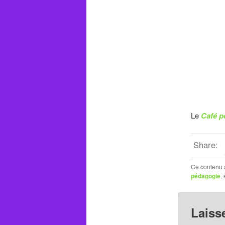
Le
Café 
Share:
Ce contenu 
pédagogie
,
Laiss