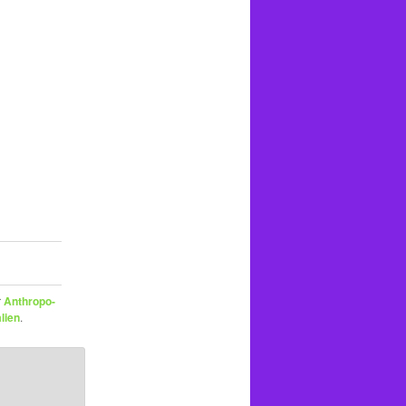
r
Anthropo-
lien
.