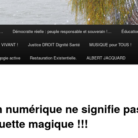
 …
Démocratie réelle : peuple responsable et souverain !…
Éducation
N VIVANT !
Justice DROIT Dignité Santé
MUSIQUE pour TOUS !
ogie active
Restauration Existentielle.
ALBERT JACQUARD
n numérique ne signifie pa
uette magique !!!