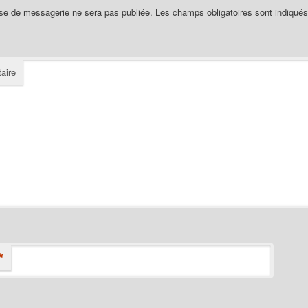
se de messagerie ne sera pas publiée.
Les champs obligatoires sont indiqué
aire
*