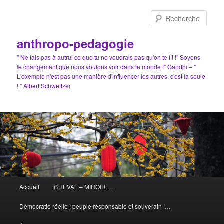
Aller
au
Rech
contenu
principal
anthropo-pedagogie
" Ne fais pas à autrui ce que tu ne voudrais pas qu'on te fit !" Soyons
le changement que nous voulons voir dans le monde !" Gandhi – "
L'exemple n'est pas une manière d'influencer les autres, c'est la seule
! " Albert Schweitzer
Menu
Accueil
CHEVAL – MIROIR …
principal
Démocratie réelle : peuple responsable et souverain !…