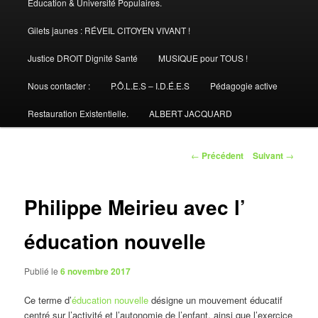
Éducation & Université Populaires.
Gilets jaunes : RÉVEIL CITOYEN VIVANT !
Justice DROIT Dignité Santé
MUSIQUE pour TOUS !
Nous contacter :
P.Ô.L.E.S – I.D.É.E.S
Pédagogie active
Restauration Existentielle.
ALBERT JACQUARD
Navigation
←
Précédent
Suivant
→
des
articles
Philippe Meirieu avec l’
éducation nouvelle
Publié le
6 novembre 2017
Ce terme d’
éducation nouvelle
désigne un mouvement éducatif
centré sur l’activité et l’autonomie de l’enfant, ainsi que l’exercice