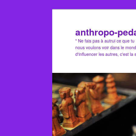
Aller
au
contenu
anthropo-ped
principal
" Ne fais pas à autrui ce que t
nous voulons voir dans le mond
d'influencer les autres, c'est la