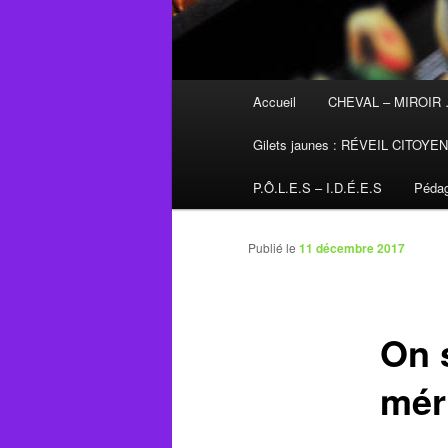
Menu
Accueil
CHEVAL – MIROIR
principal
Gilets jaunes : RÉVEIL CITOYE
P.Ô.L.E.S – I.D.É.E.S
Pédag
Publié le
11 décembre 2017
On 
méri