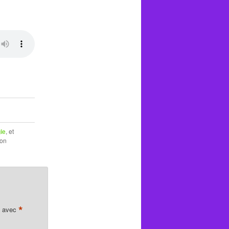
ie
, et
son
*
s avec