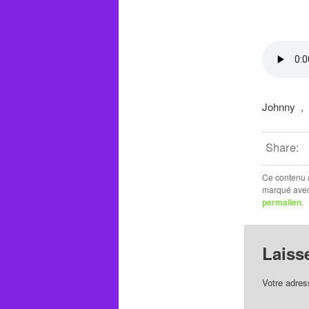
Johnny , 
Share:
Ce contenu 
marqué ave
permalien
.
Laiss
Votre adres