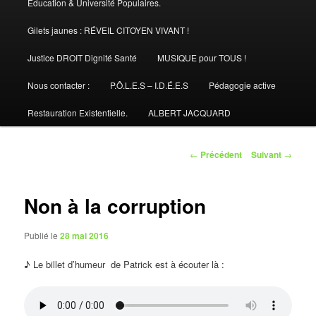
Éducation & Université Populaires.
Gilets jaunes : RÉVEIL CITOYEN VIVANT !
Justice DROIT Dignité Santé
MUSIQUE pour TOUS !
Nous contacter :
P.Ô.L.E.S – I.D.É.E.S
Pédagogie active
Restauration Existentielle.
ALBERT JACQUARD
Navigation
←
Précédent
Suivant
→
des
articles
Non à la corruption
Publié le
28 mai 2016
♪ Le billet d’humeur de Patrick est à écouter là :