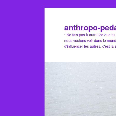
Aller
au
contenu
anthropo-ped
principal
" Ne fais pas à autrui ce que t
nous voulons voir dans le mond
d'influencer les autres, c'est la