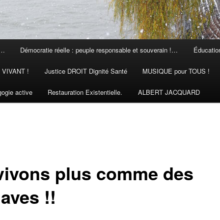
 …
Démocratie réelle : peuple responsable et souverain !…
Éducation
N VIVANT !
Justice DROIT Dignité Santé
MUSIQUE pour TOUS !
ogie active
Restauration Existentielle.
ALBERT JACQUARD
vivons plus comme des
aves !!