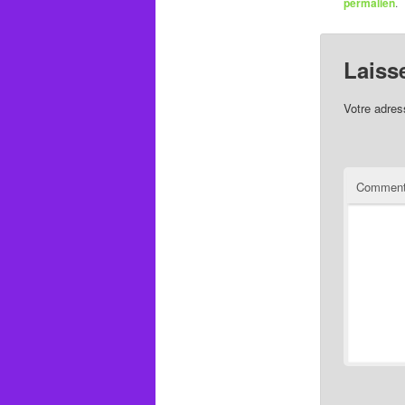
permalien
.
Laiss
Votre adres
Comment