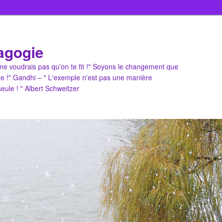
agogie
u ne voudrais pas qu'on te fit !" Soyons le changement que
e !" Gandhi – " L'exemple n'est pas une manière
 seule ! " Albert Schweitzer