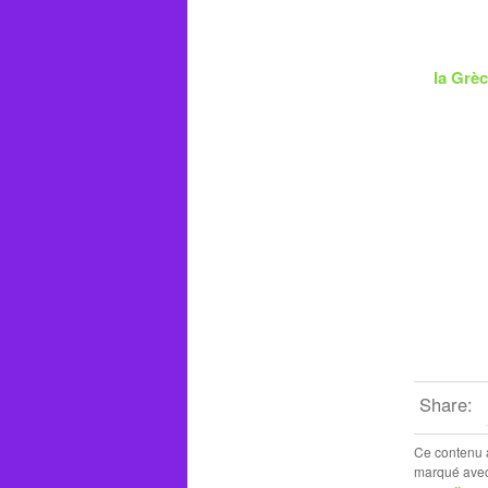
la Grè
Share:
Ce contenu 
marqué ave