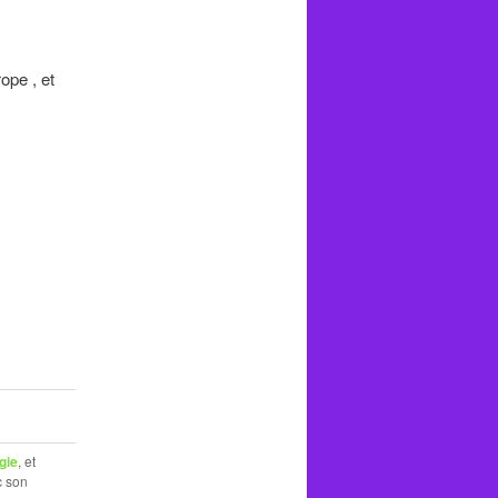
ope , et
gie
, et
c son