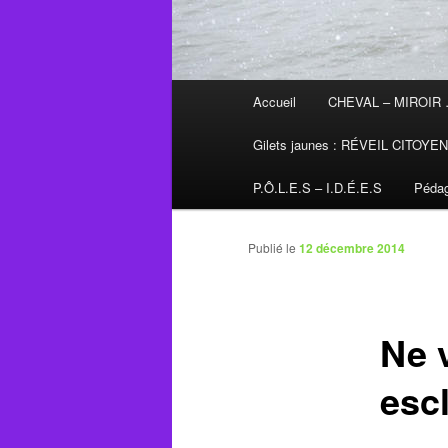
Menu
Accueil
CHEVAL – MIROIR
principal
Gilets jaunes : RÉVEIL CITOYE
P.Ô.L.E.S – I.D.É.E.S
Pédag
Publié le
12 décembre 2014
Ne 
escl