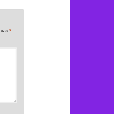
*
s avec