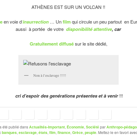
ATHÈNES EST SUR UN VOLCAN !!
ce
en voie d
‘
insurrection
… Un
film
qui circule un peu partout en Eur
aussi à portée de votre
disponibilité attentive
, car
Gratuitement diffusé
sur le site dédié,
Non à l’esclavage !!!!!
cri d’espoir des genérations présentes et à venir
!!!
a été publié dans
Actualités-Important
,
Économie
,
Société
par
Anthropo-pédago
c
banques
,
esclavage
,
états
,
film
,
finance
,
Grèce
,
peuple
. Mettez-le en favori ave