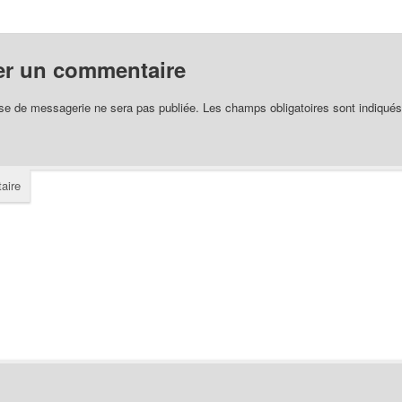
er un commentaire
se de messagerie ne sera pas publiée.
Les champs obligatoires sont indiqué
aire