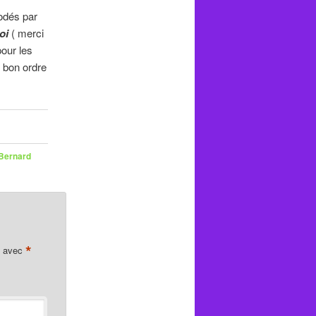
odés par
oi
( merci
pour les
 bon ordre
Bernard
*
s avec