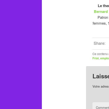
Le ther
Bernard
Patron 
femmes, 1
Share:
Ce contenu 
Friot
,
emplo
Laiss
Votre adres
Comment