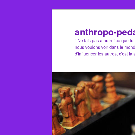
Aller
au
contenu
anthropo-ped
principal
" Ne fais pas à autrui ce que t
nous voulons voir dans le mond
d'influencer les autres, c'est la