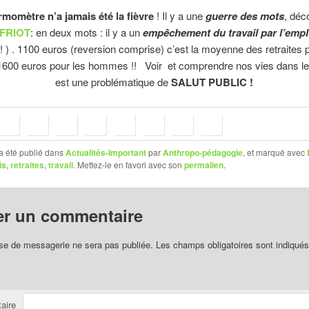
momètre n’a jamais été la fièvre
! Il y a une
guerre des mots
, déc
 FRIOT
: en deux mots : il y a un
empêchement du travail par l’empl
! ) . 1100 euros (reversion comprise) c’est la moyenne des retraites 
600 euros pour les hommes !! Voir et comprendre nos vies dans le
est une problématique de
SALUT PUBLIC !
a été publié dans
Actualités-Important
par
Anthropo-pédagogie
, et marqué avec
is
,
retraites
,
travail
. Mettez-le en favori avec son
permalien
.
er un commentaire
se de messagerie ne sera pas publiée.
Les champs obligatoires sont indiqué
aire