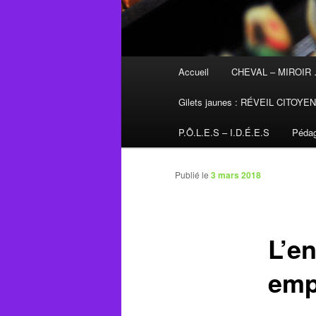
Menu
Accueil
CHEVAL – MIROIR
principal
Gilets jaunes : RÉVEIL CITOYE
P.Ô.L.E.S – I.D.É.E.S
Pédag
Publié le
3 mars 2018
L’en
emp