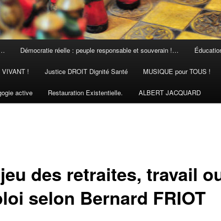
 …
Démocratie réelle : peuple responsable et souverain !…
Éducation
N VIVANT !
Justice DROIT Dignité Santé
MUSIQUE pour TOUS !
ogie active
Restauration Existentielle.
ALBERT JACQUARD
jeu des retraites, travail o
loi selon Bernard FRIOT