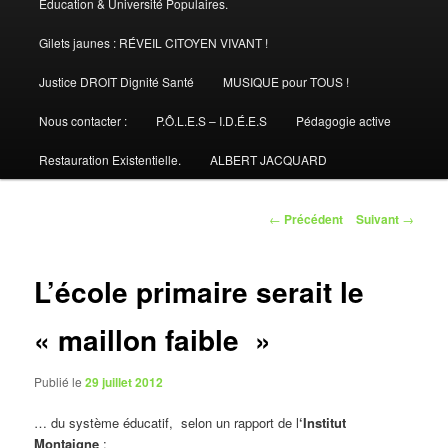
Éducation & Université Populaires.
Gilets jaunes : RÉVEIL CITOYEN VIVANT !
Justice DROIT Dignité Santé
MUSIQUE pour TOUS !
Nous contacter :
P.Ô.L.E.S – I.D.É.E.S
Pédagogie active
Restauration Existentielle.
ALBERT JACQUARD
Navigation
←
Précédent
Suivant
→
des
articles
L’école primaire serait le
« maillon faible »
Publié le
29 juillet 2012
… du système éducatif, selon un rapport de l
‘Institut
Montaigne
: