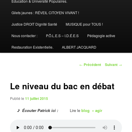
Éducation & Université Populaires.
Gilets jaunes : RÉVEIL CITOYEN VIVANT !
Justice DROIT Dignité Santé
MUSIQUE pour TOUS !
Nous contacter :
P.Ô.L.E.S – I.D.É.E.S
Pédagogie active
Restauration Existentielle.
ALBERT JACQUARD
Navigation
←
Précédent
Suivant
→
des
articles
Le niveau du bac en débat
Publié le
11 juillet 2015
♪ Écouter Patrick ici :
Lire le
blog » agir