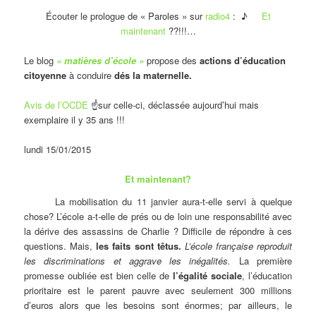
Écouter le prologue de « Paroles » sur
radio4
: ♪
Et
maintenant
??!!!…
Le blog
« matières d’école »
propose des
actions d’éducation
citoyenne
à conduire
dés la maternelle.
Avis de l’OCDE
☝sur celle-ci, déclassée aujourd’hui mais
exemplaire il y 35 ans !!!
lundi 15/01/2015
Et maintenant?
La mobilisation du 11 janvier aura-t-elle servi à quelque
chose? L’école a-t-elle de prés ou de loin une responsabilité avec
la dérive des assassins de Charlie ? Difficile de répondre à ces
questions. Mais,
les faits sont têtus.
L’école française reproduit
les discriminations et aggrave les inégalités.
La première
promesse oubliée est bien celle de
l’égalité sociale
, l’éducation
prioritaire est le parent pauvre avec seulement 300 millions
d’euros alors que les besoins sont énormes; par ailleurs, le