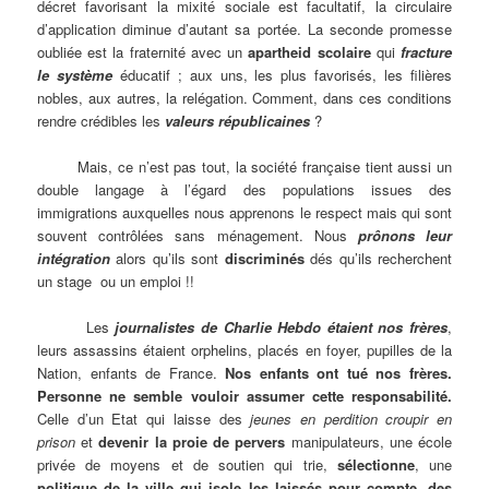
décret favorisant la mixité sociale est facultatif, la circulaire
d’application diminue d’autant sa portée. La seconde promesse
oubliée est la fraternité avec un
apartheid scolaire
qui
fracture
le système
éducatif ; aux uns, les plus favorisés, les filières
nobles, aux autres, la relégation. Comment, dans ces conditions
rendre crédibles les
valeurs républicaines
?
Mais, ce n’est pas tout, la société française tient aussi un
double langage à l’égard des populations issues des
immigrations auxquelles nous apprenons le respect mais qui sont
souvent contrôlées sans ménagement. Nous
prônons leur
intégration
alors qu’ils sont
discriminés
dés qu’ils recherchent
un stage ou un emploi !!
Les
journalistes de Charlie Hebdo étaient nos frères
,
leurs assassins étaient orphelins, placés en foyer, pupilles de la
Nation, enfants de France.
Nos enfants ont tué nos frères.
Personne ne semble vouloir assumer cette responsabilité.
Celle d’un Etat qui laisse des
jeunes en perdition croupir en
prison
et
devenir la proie de pervers
manipulateurs, une école
privée de moyens et de soutien qui trie,
sélectionne
, une
politique de la ville qui isole les laissés pour compte
,
des