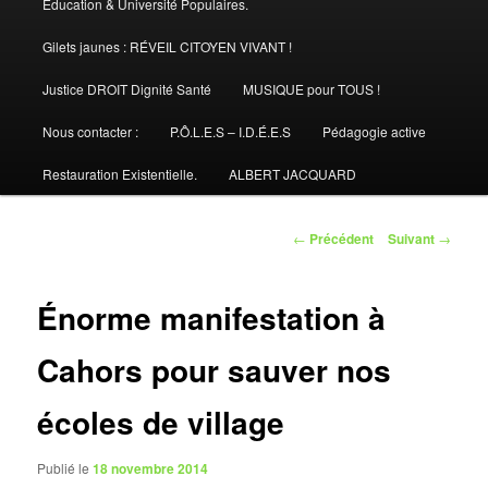
Éducation & Université Populaires.
Gilets jaunes : RÉVEIL CITOYEN VIVANT !
Justice DROIT Dignité Santé
MUSIQUE pour TOUS !
Nous contacter :
P.Ô.L.E.S – I.D.É.E.S
Pédagogie active
Restauration Existentielle.
ALBERT JACQUARD
Navigation
←
Précédent
Suivant
→
des
articles
Énorme manifestation à
Cahors pour sauver nos
écoles de village
Publié le
18 novembre 2014