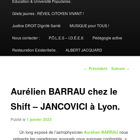
Éducation & Université Populaires.
Gilets jaunes : RÉVEIL CITOYEN VIVANT !
Justice DROIT Dignité Santé
MUSIQUE pour TOUS !
Nous contacter :
P.Ô.L.E.S – I.D.É.E.S
Pédagogie active
Restauration Existentielle.
ALBERT JACQUARD
Navigation
←
Précédent
Suivant
→
des
articles
Aurélien BARRAU chez le
Shift – JANCOVICI à Lyon.
Publié le
1 janvier 2023
Un long exposé de l’astrophysicien
Aurélien BARRAU
nous
présente les paradigmes auxquels nous sommes confrontés y