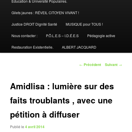
Éducation & Université Populaires.
Gilets jaunes : RÉVEIL CITOYEN VIVANT !
Justice DROIT Dignité Santé
MUSIQUE pour TOUS !
Nous contacter :
P.Ô.L.E.S – I.D.É.E.S
Pédagogie active
Restauration Existentielle.
ALBERT JACQUARD
Navigation
←
Précédent
Suivant
→
des
articles
Amidlisa : lumière sur des
faits troublants , avec une
pétition à diffuser
Publié le
4 avril 2014