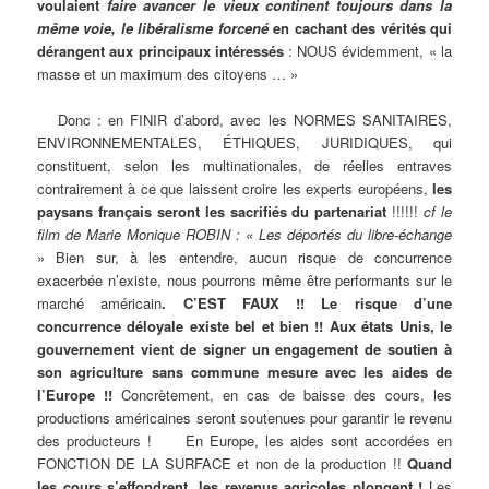
voulaient
faire avancer le vieux continent toujours dans la
même voie, le libéralisme forcené
en cachant des vérités qui
dérangent aux principaux intéressés
: NOUS évidemment, « la
masse et un maximum des citoyens … »
Donc : en FINIR d’abord, avec les NORMES SANITAIRES,
ENVIRONNEMENTALES, ÉTHIQUES, JURIDIQUES, qui
constituent, selon les multinationales, de réelles entraves
contrairement à ce que laissent croire les experts européens,
les
paysans français seront les sacrifiés du partenariat
!!!!!!
cf le
film de Marie Monique ROBIN : « Les déportés du libre-échange
» Bien sur, à les entendre, aucun risque de concurrence
exacerbée n’existe, nous pourrons même être performants sur le
marché américain
. C’EST FAUX !!
Le risque d’une
concurrence déloyale existe bel et bien !! Aux états Unis, le
gouvernement vient de signer un engagement de soutien à
son agriculture sans commune mesure avec les aides de
l’Europe !!
Concrètement, en cas de baisse des cours, les
productions américaines seront soutenues pour garantir le revenu
des producteurs ! En Europe, les aides sont accordées en
FONCTION DE LA SURFACE et non de la production !!
Quand
les cours s’effondrent, les revenus agricoles plongent !
Les