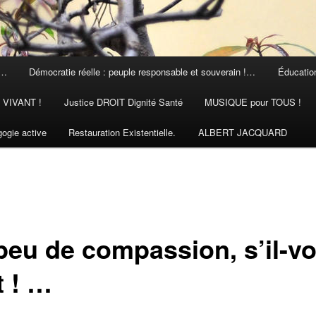
 …
Démocratie réelle : peuple responsable et souverain !…
Éducation
N VIVANT !
Justice DROIT Dignité Santé
MUSIQUE pour TOUS !
ogie active
Restauration Existentielle.
ALBERT JACQUARD
peu de compassion, s’il-v
t ! …