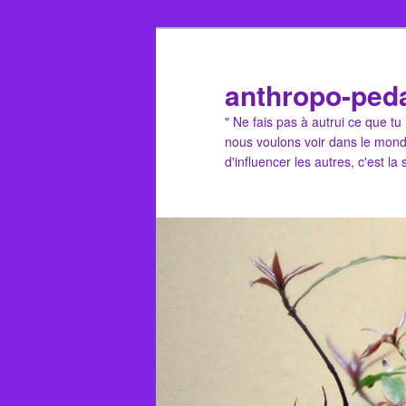
Aller
au
contenu
anthropo-ped
principal
" Ne fais pas à autrui ce que t
nous voulons voir dans le mond
d'influencer les autres, c'est la