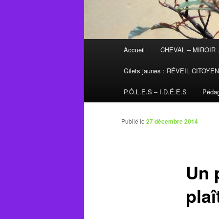
Menu
Accueil
CHEVAL – MIROIR
principal
Gilets jaunes : RÉVEIL CITOYE
P.Ô.L.E.S – I.D.É.E.S
Pédag
Publié le
27 décembre 2014
Un 
plaî