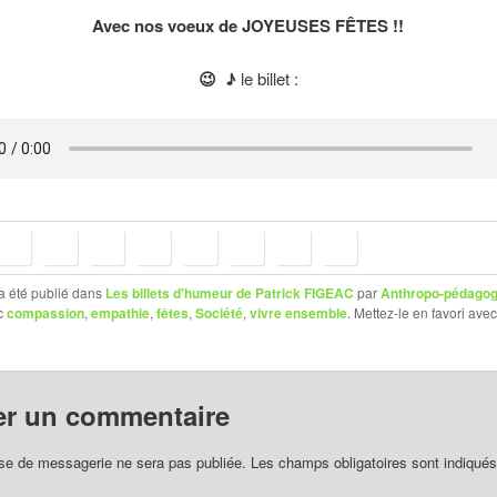
Avec nos voeux de JOYEUSES FÊTES !!
😉 ♪
le billet :
a été publié dans
Les billets d'humeur de Patrick FIGEAC
par
Anthropo-pédagog
c
compassion
,
empathie
,
fêtes
,
Société
,
vivre ensemble
. Mettez-le en favori ave
er un commentaire
se de messagerie ne sera pas publiée.
Les champs obligatoires sont indiqué