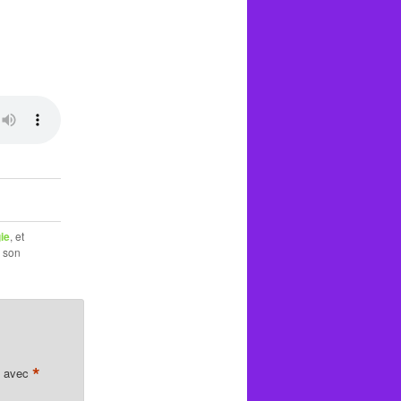
ie
, et
c son
*
s avec