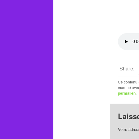
Share:
Ce contenu 
marqué ave
permalien
.
Laiss
Votre adres