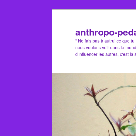
Aller
au
contenu
anthropo-ped
principal
" Ne fais pas à autrui ce que t
nous voulons voir dans le mond
d'influencer les autres, c'est la