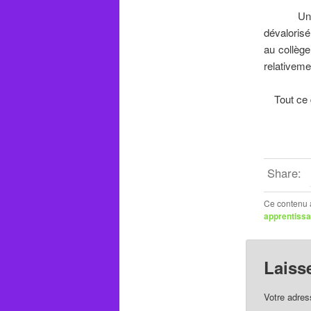
U
dévaloris
au collège
relativemen
Tout ce
Share:
Ce contenu 
apprentiss
Laiss
Votre adres