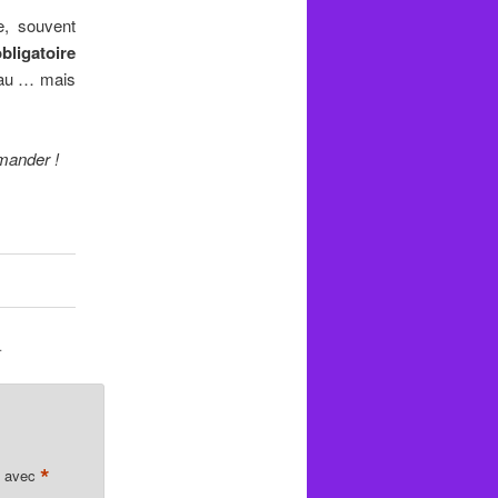
e, souvent
bligatoire
eau … mais
mander !
.
*
s avec