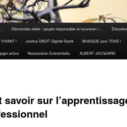
 …
Démocratie réelle : peuple responsable et souverain !…
Éducation
N VIVANT !
Justice DROIT Dignité Santé
MUSIQUE pour TOUS !
ogie active
Restauration Existentielle.
ALBERT JACQUARD
t savoir sur l’apprentissag
fessionnel