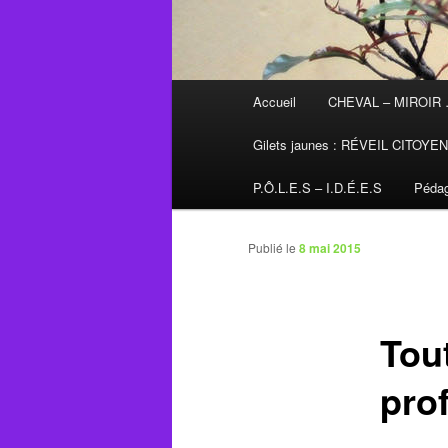
Menu
Accueil
CHEVAL – MIROIR
principal
Gilets jaunes : RÉVEIL CITOYE
P.Ô.L.E.S – I.D.É.E.S
Pédag
Publié le
8 mai 2015
Tou
pro