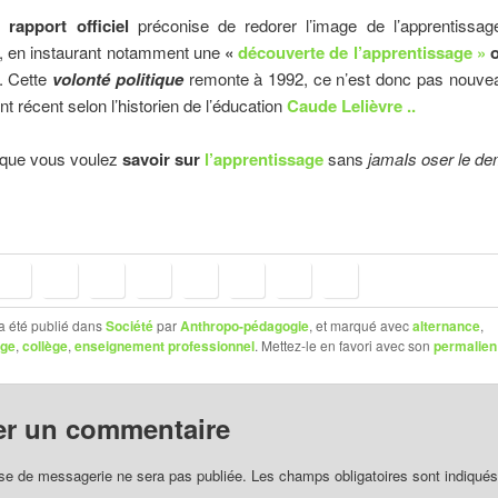
n
rapport officiel
préconise de redorer l’image de l’apprentissag
é, en instaurant notamment une
«
découverte de l’apprentissage »
o
. Cette
volonté politique
remonte à 1992, ce n’est donc pas nouv
t récent selon l’historien de l’éducation
Caude Lelièvre ..
 que vous voulez
savoir sur
l’apprentissage
sans
jamaIs oser le de
a été publié dans
Société
par
Anthropo-pédagogie
, et marqué avec
alternance
,
age
,
collège
,
enseignement professionnel
. Mettez-le en favori avec son
permalien
er un commentaire
se de messagerie ne sera pas publiée.
Les champs obligatoires sont indiqué