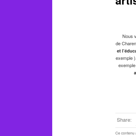
Nous vo
de Charen
et l’éduc
exemple )
exemple 
a
Share:
Ce contenu 