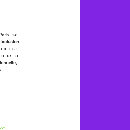
Paris, rue
l’inclusion
nement par
proches, en
ionnelle,
s.
po-