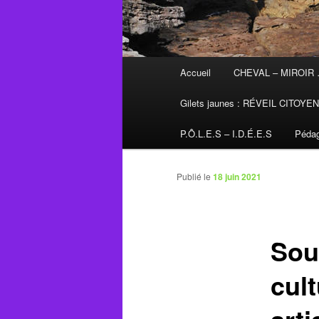
Menu
Accueil
CHEVAL – MIROIR
principal
Gilets jaunes : RÉVEIL CITOYE
P.Ô.L.E.S – I.D.É.E.S
Pédag
Publié le
18 juin 2021
Souf
cult
arti