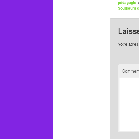
pédagogie
,
Souffleurs 
Laiss
Votre adres
Comment