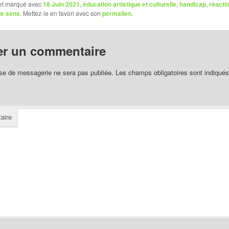
 et marqué avec
18 Juin 2021
,
éducation artistique et culturelle
,
handicap
,
réacti
de sens
. Mettez-le en favori avec son
permalien
.
er un commentaire
se de messagerie ne sera pas publiée.
Les champs obligatoires sont indiqué
aire