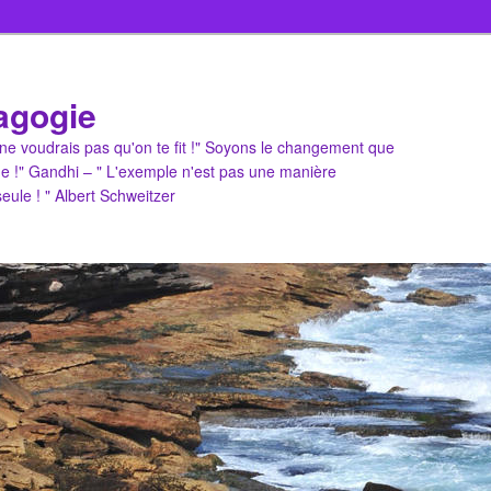
agogie
u ne voudrais pas qu'on te fit !" Soyons le changement que
e !" Gandhi – " L'exemple n'est pas une manière
 seule ! " Albert Schweitzer