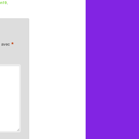
on19
,
*
s avec