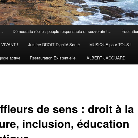
 …
Démocratie réelle : peuple responsable et souverain !…
Éducation
N VIVANT !
Justice DROIT Dignité Santé
MUSIQUE pour TOUS !
ogie active
Restauration Existentielle.
ALBERT JACQUARD
fleurs de sens : droit à la
ure, inclusion, éducation
stique