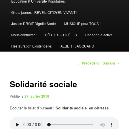
Éducation & Université Populaires.
Gilets jaunes : RÉVEIL CITOYEN VIVANT !
Justice DROIT Dignité Santé
MUSIQUE pour TOUS !
Nous contacter :
P.Ô.L.E.S – I.D.É.E.S
Pédagogie active
Restauration Existentielle.
ALBERT JACQUARD
Navigation
←
Précédent
Suivant
→
des
articles
Solidarité sociale
Publié le
27 février 2018
Écouter le billet d’humeur :
Solidarité sociale
en détresse