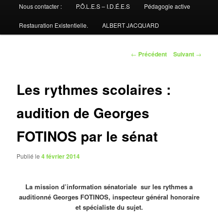
Nous contacter :
P.Ô.L.E.S – I.D.É.E.S
Pédagogie active
Restauration Existentielle.
ALBERT JACQUARD
Navigation
←
Précédent
Suivant
→
des
articles
Les rythmes scolaires :
audition de Georges
FOTINOS par le sénat
Publié le
4 février 2014
La mission d’information sénatoriale sur les rythmes a
auditionné Georges FOTINOS, inspecteur général honoraire
et spécialiste du sujet.