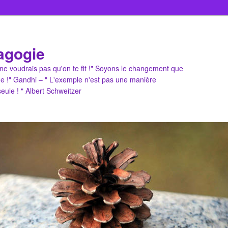
agogie
u ne voudrais pas qu'on te fit !" Soyons le changement que
e !" Gandhi – " L'exemple n'est pas une manière
 seule ! " Albert Schweitzer