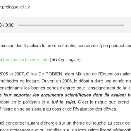
 prologue ici : ♪
émission des 4 ateliers le mercredi matin, conservée 7j en podcast sur
de
l’évaluation bienveillante
(☚
blog « agir »
)
 et 2007, Gilles De ROBIEN, alors Ministre de l’Education nationa
méthodes de lecture. Ouvert en 2006, le débat a duré une année ma
 enseignants les bonnes portes d’entrée pour l’enseignement de la le
e leur apporter les arguments scientifiques dont ils avaient b
débat en le politisant et a
tué le sujet.
C’est le risque que prend a
 Ministre en se saisissant du dossier de l’évaluation des élèves.
concentrer autant d’énergie sur un thème qui touche au cœur de l
nelle professorale et qui empiète sur la sacro-sainte liberté pédagogi