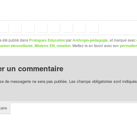
a été publié dans
Prologues Education
par
Anthropo-pédagogie
, et marqué avec
uation bienveillante
,
Ministre EN
,
notation
. Mettez-le en favori avec son
permalie
er un commentaire
se de messagerie ne sera pas publiée.
Les champs obligatoires sont indiqué
aire