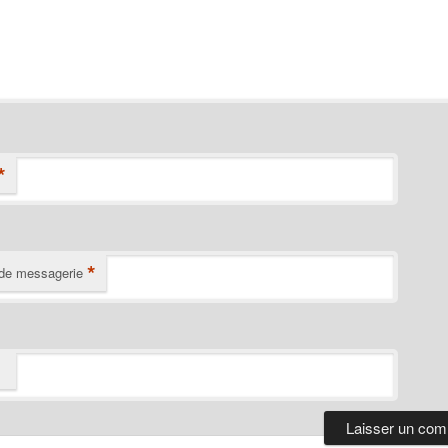
*
*
de messagerie