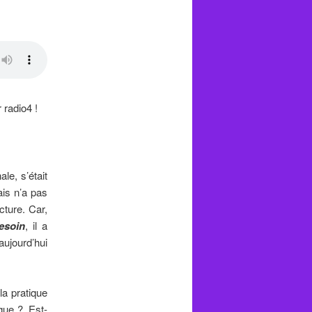
 radio4 !
le, s’était
is n’a pas
cture. Car,
esoin
, il a
ujourd’hui
a pratique
que ?. Est-