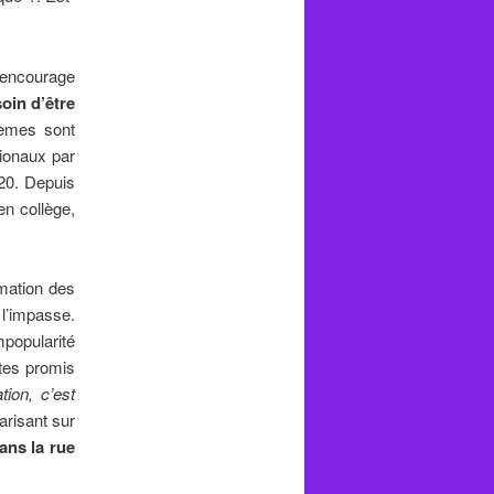
’encourage
soin d’être
tèmes sont
ionaux par
20. Depuis
en collège,
mation des
 l’impasse.
mpopularité
stes promis
tion, c’est
arisant sur
ans la rue