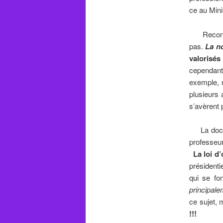
ce au Mini
Reconnai
pas.
La n
valorisés
cependant
exemple, 
plusieurs 
s’avèrent 
La docimo
professeur
La loi d’
présidenti
qui se fo
principale
ce sujet, 
!!!