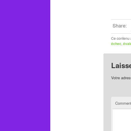
Share:
Ce contenu 
échec
,
éval
Laiss
Votre adres
Comment