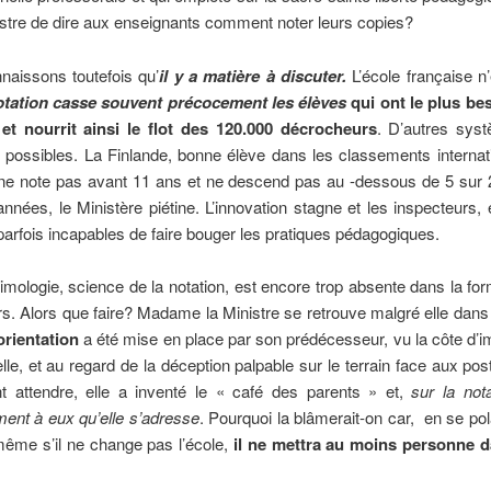
stre de dire aux enseignants comment noter leurs copies?
ssons toutefois qu’
il y a matière à discuter.
L’école française n
otation casse souvent précocement les élèves
qui ont le plus be
 et nourrit ainsi le flot des 120.000 décrocheurs
. D’autres sys
 possibles. La Finlande, bonne élève dans les classements internat
ne note pas avant 11 ans et ne descend pas au -dessous de 5 sur 
années, le Ministère piétine. L’innovation stagne et les inspecteurs, 
parfois incapables de faire bouger les pratiques pédagogiques.
logie, science de la notation, est encore trop absente dans la for
s. Alors que faire? Madame la Ministre se retrouve malgré elle dans
orientation
a été mise en place par son prédécesseur, vu la côte d’i
elle, et au regard de la déception palpable sur le terrain face aux po
nt attendre, elle a inventé le « café des parents » et,
sur la nota
ment à eux qu’elle s’adresse
. Pourquoi la blâmerait-on car, en se pol
même s’il ne change pas l’école,
il ne mettra au moins personne d