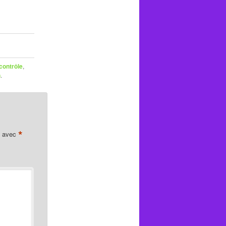
contrôle
,
n
.
*
s avec