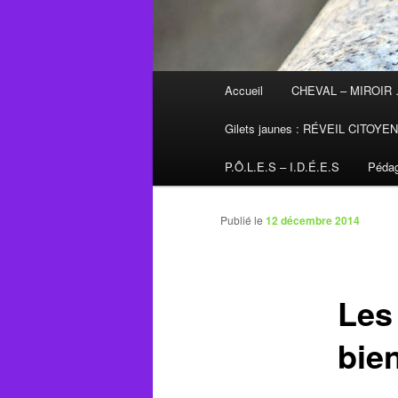
Menu
Accueil
CHEVAL – MIROIR
principal
Gilets jaunes : RÉVEIL CITOYE
P.Ô.L.E.S – I.D.É.E.S
Pédag
Publié le
12 décembre 2014
Les 
bien