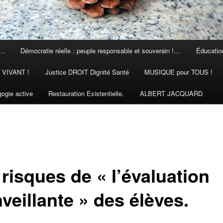
 …
Démocratie réelle : peuple responsable et souverain !…
Éducation
N VIVANT !
Justice DROIT Dignité Santé
MUSIQUE pour TOUS !
ogie active
Restauration Existentielle.
ALBERT JACQUARD
risques de « l’évaluation
veillante » des élèves.