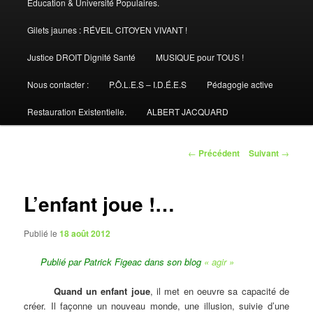
Éducation & Université Populaires.
Gilets jaunes : RÉVEIL CITOYEN VIVANT !
Justice DROIT Dignité Santé
MUSIQUE pour TOUS !
Nous contacter :
P.Ô.L.E.S – I.D.É.E.S
Pédagogie active
Restauration Existentielle.
ALBERT JACQUARD
Navigation
←
Précédent
Suivant
→
des
articles
L’enfant joue !…
Publié le
18 août 2012
Publié par Patrick Figeac dans son blog
« agir »
Quand un enfant joue
, il met en oeuvre sa capacité de
créer. Il façonne un nouveau monde, une illusion, suivie d’une