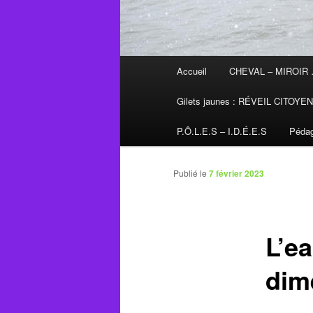
Menu
Accueil
CHEVAL – MIROIR
principal
Gilets jaunes : RÉVEIL CITOYE
P.Ô.L.E.S – I.D.É.E.S
Pédag
Publié le
7 février 2023
L’ea
dim