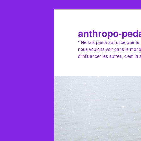
Aller
au
contenu
anthropo-ped
principal
" Ne fais pas à autrui ce que t
nous voulons voir dans le mond
d'influencer les autres, c'est la