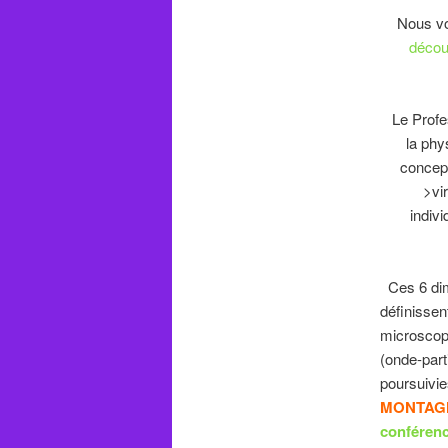
Nous vous
décou
Le Profe
la phy
concept
>vi
indiv
Ces 6 dim
définissent
microscop
(onde-part
poursuivi
MONTAG
conféren