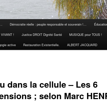
 …
Démocratie réelle : peuple responsable et souverain !…
Éducation
N VIVANT !
Justice DROIT Dignité Santé
MUSIQUE pour TOUS !
ogie active
Restauration Existentielle.
ALBERT JACQUARD
u dans la cellule – Les 6
ensions ; selon Marc HEN