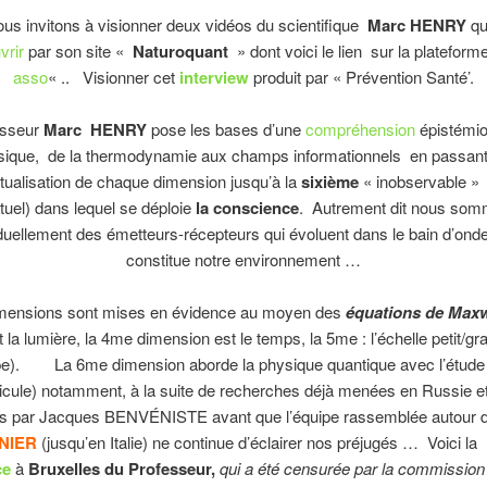
 invitons à visionner deux vidéos du scientifique
Marc HENRY
qu
vrir
par son site «
Naturoquant
» dont voici le lien sur la plateforme
asso
« .. Visionner cet
interview
produit par « Prévention Santé’.
sseur
Marc HENRY
pose les bases d’une
compréhension
épistémio
sique, de la thermodynamie aux champs informationnels en passant
ualisation de chaque dimension jusqu’à la
sixième
« inobservable » 
rtuel) dans lequel se déploie
la conscience
. Autrement dit nous so
iduellement des émetteurs-récepteurs qui évoluent dans le bain d’ond
constitue notre environnement …
ensions sont mises en évidence au moyen des
équations de Maxw
 la lumière, la 4me dimension est le temps, la 5me : l’échelle petit/gra
e).
La 6me dimension aborde la physique quantique avec l’étude 
icule) notamment, à la suite de recherches déjà menées en Russie e
es par Jacques BENVÉNISTE avant que l’équipe rassemblée autour 
NIER
(jusqu’en Italie) ne continue d’éclairer nos préjugés … Voici la
ce
à
Bruxelles du Professeur,
qui a été censurée par la commission