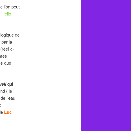
e l’on peut
’
Hello
logique de
 par la
(réel <-
mmes
es que
ell
qui
nd ( le
de l’eau
t
de
Luc