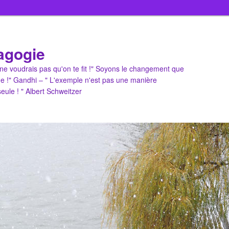
agogie
u ne voudrais pas qu'on te fit !" Soyons le changement que
e !" Gandhi – " L'exemple n'est pas une manière
 seule ! " Albert Schweitzer