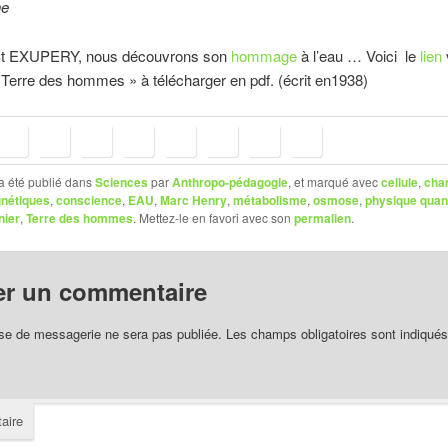
ne
 St EXUPERY, nous découvrons son
hommage
à l’eau … Voici le
lien
Terre des hommes » à télécharger en pdf. (écrit en1938)
a été publié dans
Sciences
par
Anthropo-pédagogie
, et marqué avec
cellule
,
cha
gnétiques
,
conscience
,
EAU
,
Marc Henry
,
métabolisme
,
osmose
,
physique quan
nier
,
Terre des hommes
. Mettez-le en favori avec son
permalien
.
er un commentaire
se de messagerie ne sera pas publiée.
Les champs obligatoires sont indiqué
aire