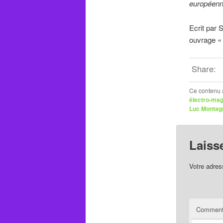
européen
Ecrit par
ouvrage « 
Share:
Ce contenu 
électro-ma
Luc Montag
Laiss
Votre adres
Comment