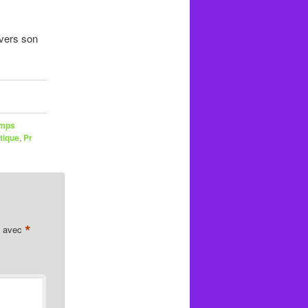
vers son
mps
tique
,
Pr
*
s avec