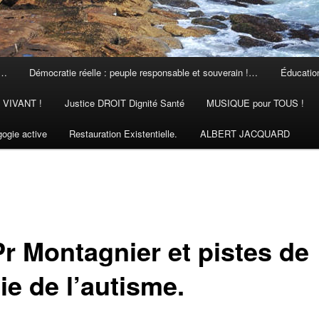
 …
Démocratie réelle : peuple responsable et souverain !…
Éducation
N VIVANT !
Justice DROIT Dignité Santé
MUSIQUE pour TOUS !
ogie active
Restauration Existentielle.
ALBERT JACQUARD
Pr Montagnier et pistes de
ie de l’autisme.