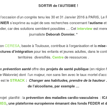
SORTIR de l’AUTISME !
ccasion d’un congrès tenu les 30 et 31 Janvier 2016 à PARIS, Le 
NIER
s’exprime au sujet de ses recherches concernant l
‘autisme
et
dier, car des solutions semblent possibles … Cet
interview
est mené
journaliste
Deborah Donnier. *
ion
CERESA
, basée à Toulouse, contribue à l’organisation et la
mise 
uctures d’intégration
pour les enfants et jeunes adultes, dans le con
territoires diversifiés.
Centre
de ressources .
te
prévention santé
offre des
projets de santé publique
(en région f
e-Walonnie) dont l’un majeur, non sans lien avec le taux mortel d’acc
 est le
STRACK
:
Changer ses habitudes, prendre de la hauteur
…
de l’alcoolisme, par exemple …
ojet planifié : la
prévention des maladies cardio-vasculaires
:
IC
REG
, une plateforme européenne émanant des fonds FEDER et dé