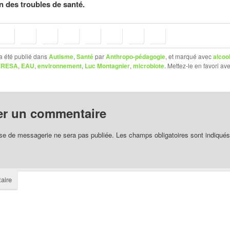
n des troubles de santé.
a été publié dans
Autisme
,
Santé
par
Anthropo-pédagogie
, et marqué avec
alcoo
ERESA
,
EAU
,
environnement
,
Luc Montagnier
,
microbiote
. Mettez-le en favori av
er un commentaire
se de messagerie ne sera pas publiée.
Les champs obligatoires sont indiqué
aire