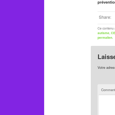
préventio
Share:
Ce contenu 
autisme
,
C
permalien
.
Laiss
Votre adres
Comment