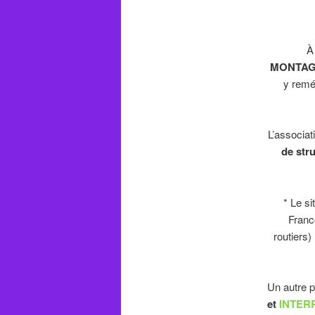
À l’o
MONTAG
y remé
L’associat
de str
* Le si
Franc
routiers)
Un autre pr
et
INTER