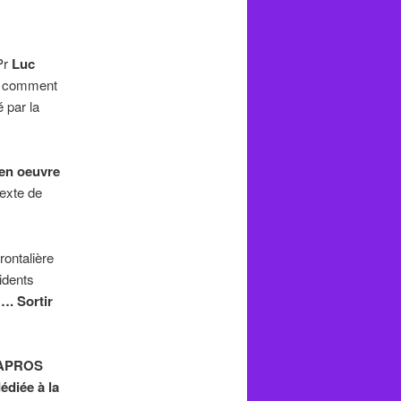
Pr
Luc
 comment
 par la
en oeuvre
texte de
rontalière
idents
. Sortir
APROS
diée à la