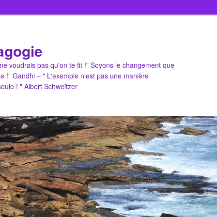
agogie
u ne voudrais pas qu'on te fit !" Soyons le changement que
e !" Gandhi – " L'exemple n'est pas une manière
 seule ! " Albert Schweitzer