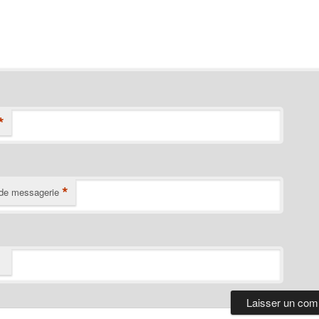
*
*
de messagerie