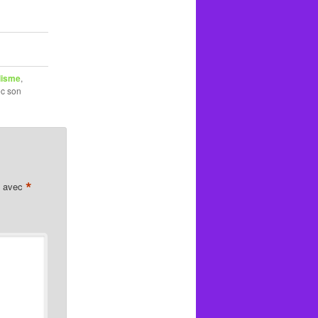
lisme
,
ec son
*
s avec