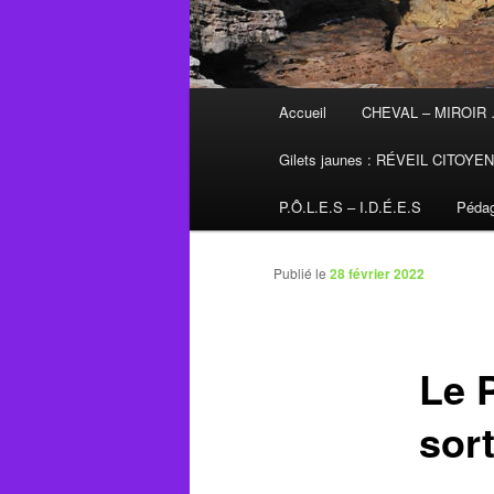
Menu
Accueil
CHEVAL – MIROIR
principal
Gilets jaunes : RÉVEIL CITOYE
P.Ô.L.E.S – I.D.É.E.S
Pédag
Publié le
28 février 2022
Le 
sort