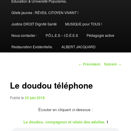
Éducation & Université Populaires.
Gilets jaunes : RÉVEIL CITOYEN VIVANT !
Justice DROIT Dignité Santé
MUSIQUE pour TOUS !
Nous contacter :
P.Ô.L.E.S – I.D.É.E.S
Pédagogie active
Restauration Existentielle.
ALBERT JACQUARD
Navigation
←
Précédent
Suivant
→
des
articles
Le doudou téléphone
Publié le
25 juin 2018
Écouter en cliquant ci-dessous :
Le doudou, compagnon et relais des adultes.
!