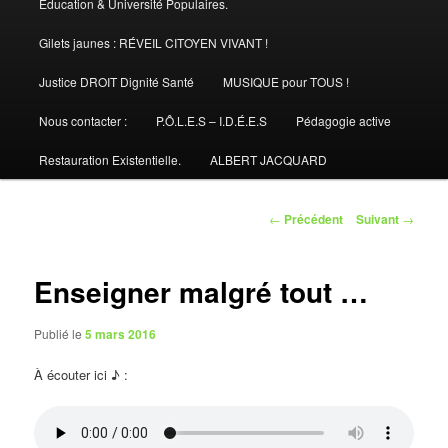
Éducation & Université Populaires.
Gilets jaunes : RÉVEIL CITOYEN VIVANT !
Justice DROIT Dignité Santé
MUSIQUE pour TOUS !
Nous contacter :
P.Ô.L.E.S – I.D.É.E.S
Pédagogie active
Restauration Existentielle.
ALBERT JACQUARD
Navigation
←
Précédent
Suivant
→
des
articles
Enseigner malgré tout …
Publié le
5 mars 2016
À écouter ici ♪ :