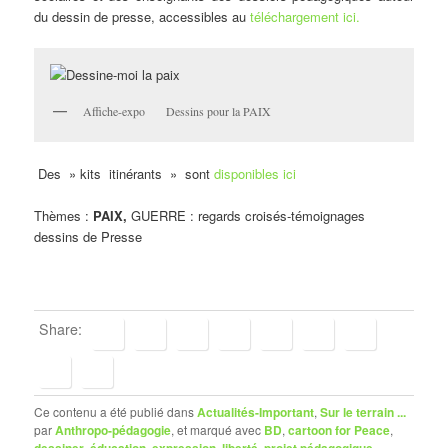
du dessin de presse, accessibles au
téléchargement ici.
Affiche-expo Dessins pour la PAIX
Des » kits itinérants » sont
disponibles ici
Thèmes :
PAIX,
GUERRE : regards croisés-témoignages
dessins de Presse
Share:
Ce contenu a été publié dans
Actualités-Important
,
Sur le terrain ...
par
Anthropo-pédagogie
, et marqué avec
BD
,
cartoon for Peace
,
dessiner
,
éducation
,
expression
,
liberté
,
projet pédagogique
.