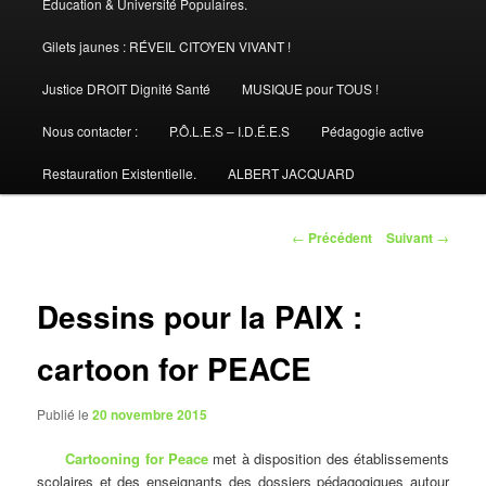
Éducation & Université Populaires.
Gilets jaunes : RÉVEIL CITOYEN VIVANT !
Justice DROIT Dignité Santé
MUSIQUE pour TOUS !
Nous contacter :
P.Ô.L.E.S – I.D.É.E.S
Pédagogie active
Restauration Existentielle.
ALBERT JACQUARD
Navigation
←
Précédent
Suivant
→
des
articles
Dessins pour la PAIX :
cartoon for PEACE
Publié le
20 novembre 2015
Cartooning for Peace
met à disposition des établissements
scolaires et des enseignants des dossiers pédagogiques autour