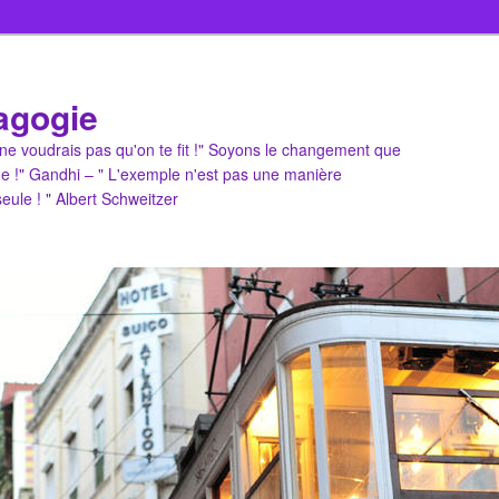
agogie
u ne voudrais pas qu'on te fit !" Soyons le changement que
e !" Gandhi – " L'exemple n'est pas une manière
 seule ! " Albert Schweitzer