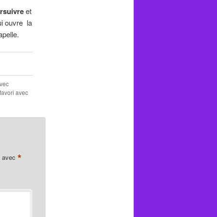
rsuivre
et
ui ouvre la
apelle.
avec
 favori avec
*
s avec