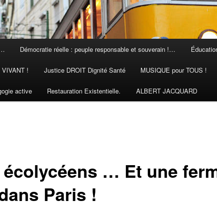
 …
Démocratie réelle : peuple responsable et souverain !…
Éducation
N VIVANT !
Justice DROIT Dignité Santé
MUSIQUE pour TOUS !
ogie active
Restauration Existentielle.
ALBERT JACQUARD
 écolycéens … Et une fer
dans Paris !