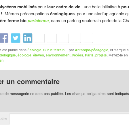
lycéens mobilisés
pour
leur cadre de vie
: une belle initiative à
pou
r
!
Mêmes préoccupations
écologiques
pour une start’up agricole q
ère ferme bio
parisienne
,
dans un parking souterrain porte de la Ch
a été publié dans
Écologie
,
Sur le terrain ...
par
Anthropo-pédagogie
, et marqué 
biologique
,
écologie
,
élèves
,
environnement
,
lycées
,
Paris
,
projets
. Mettez-le en
en
.
er un commentaire
se de messagerie ne sera pas publiée.
Les champs obligatoires sont indiqué
aire