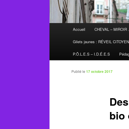
Menu
Accueil
CHEVAL – MIROIR
principal
Gilets jaunes : RÉVEIL CITOYE
P.Ô.L.E.S – I.D.É.E.S
Pédag
Publié le
17 octobre 2017
Des
bio 