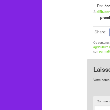
Des
éco
à
diffuse
premi
Share:
Ce contenu 
agriculture 
son
permali
Laiss
Votre adres
Comment