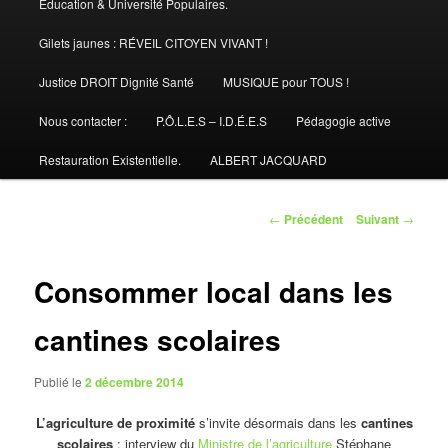
Éducation & Université Populaires.
Gilets jaunes : RÉVEIL CITOYEN VIVANT !
Justice DROIT Dignité Santé
MUSIQUE pour TOUS !
Nous contacter :
P.Ô.L.E.S – I.D.É.E.S
Pédagogie active
Restauration Existentielle.
ALBERT JACQUARD
Navigation
←
Précédent
Suivant
→
des
articles
Consommer local dans les
cantines scolaires
Publié le
2 décembre 2014
L’agriculture de proximité
s’invite désormais dans les
cantines
scolaires
: interview du
Ministre de l’agriculture
Stéphane