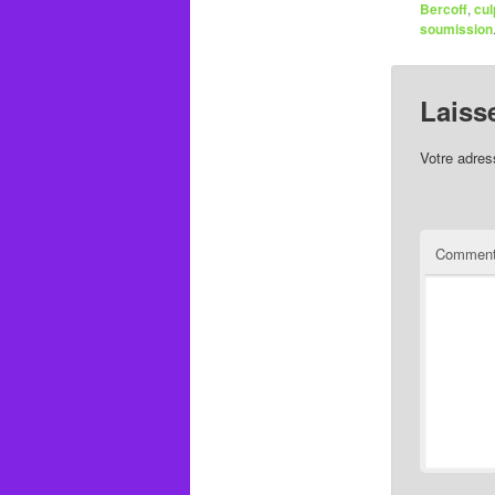
Bercoff
,
cul
soumission
Laiss
Votre adres
Comment