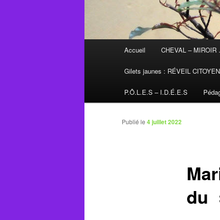
Menu
Accueil
CHEVAL – MIROIR
principal
Gilets jaunes : RÉVEIL CITOYE
P.Ô.L.E.S – I.D.É.E.S
Pédag
Publié le
4 juillet 2022
Mari
du 