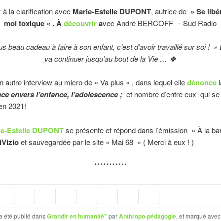
 la clarification avec
Marie-Estelle DUPONT
, autrice de
» Se libé
moi toxique « . À
découvrir
a
vec André BERCOFF – Sud Radio
us beau cadeau à faire à son enfant, c’est d’avoir travaillé sur soi ! » 
va continuer jusqu’au bout de la Vie … 🍀
utre interview au micro de « Va plus « , dans lequel elle
dénonce
nce envers l’enfance, l’adolescence ;
et nombre d’entre eux qui se
en 2021!
ie-Estelle DUPONT
se présente et répond dans l’émission « À la ba
iVizio
et sauvegardée par le site « Mai 68 » ( Merci à eux ! )
***********
a été publié dans
Grandir en humanité"
par
Anthropo-pédagogie
, et marqué ave