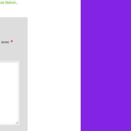
,
se libérer
,
*
s avec