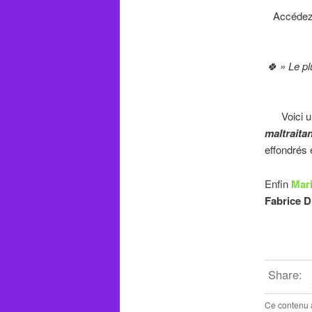
Accédez à
🍀 » Le pl
Voici un a
maltraita
effondrés 
Enfin
Mar
Fabrice D
Share:
Ce contenu 