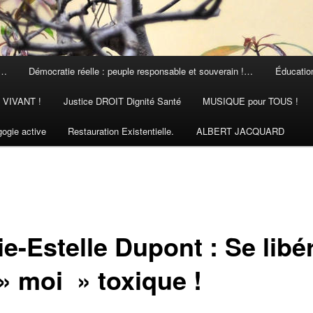
 …
Démocratie réelle : peuple responsable et souverain !…
Éducation
N VIVANT !
Justice DROIT Dignité Santé
MUSIQUE pour TOUS !
ogie active
Restauration Existentielle.
ALBERT JACQUARD
e-Estelle Dupont : Se libé
» moi » toxique !