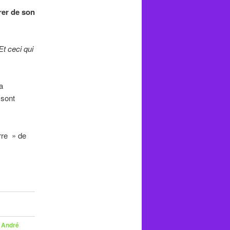
rer de son
Et ceci qui
la
 sont
rre » de
c
André