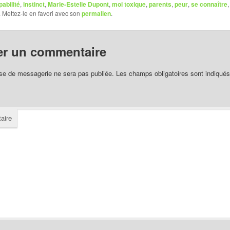
pabilité
,
instinct
,
Marie-Estelle Dupont
,
moi toxique
,
parents
,
peur
,
se connaître
. Mettez-le en favori avec son
permalien
.
er un commentaire
se de messagerie ne sera pas publiée.
Les champs obligatoires sont indiqué
aire