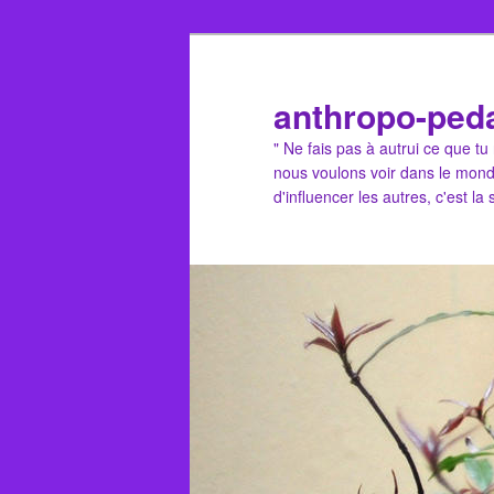
Aller
au
contenu
anthropo-ped
principal
" Ne fais pas à autrui ce que t
nous voulons voir dans le mond
d'influencer les autres, c'est la