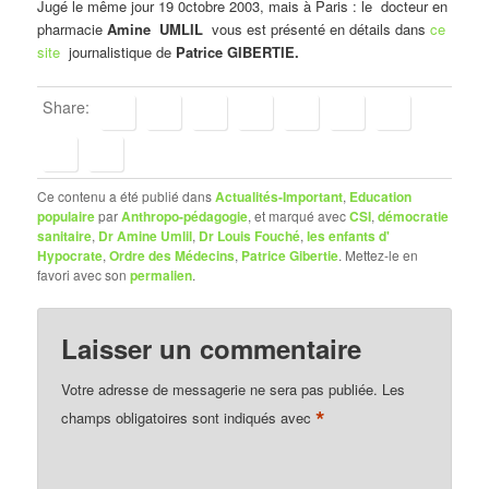
Jugé le même jour 19 0ctobre 2003, mais à Paris : le docteur en
pharmacie
Amine UMLIL
vous est présenté en détails dans
ce
site
journalistique de
Patrice GIBERTIE.
Share:
Ce contenu a été publié dans
Actualités-Important
,
Education
populaire
par
Anthropo-pédagogie
, et marqué avec
CSI
,
démocratie
sanitaire
,
Dr Amine Umlil
,
Dr Louis Fouché
,
les enfants d'
Hypocrate
,
Ordre des Médecins
,
Patrice Gibertie
. Mettez-le en
favori avec son
permalien
.
Laisser un commentaire
Votre adresse de messagerie ne sera pas publiée.
Les
*
champs obligatoires sont indiqués avec