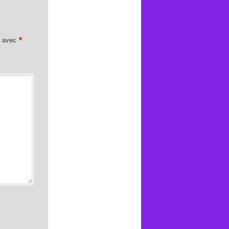
*
s avec