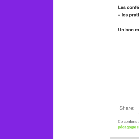
Les confé
« les prat
Un bon m
Share:
Ce contenu 
pédagogie f