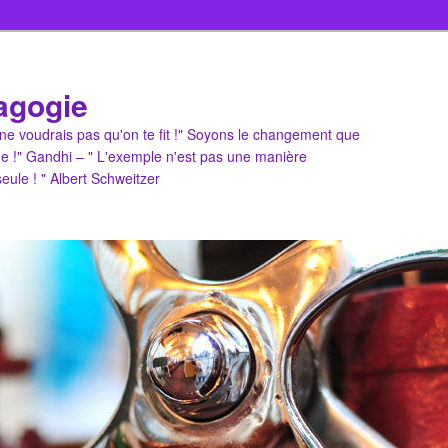
agogie
u ne voudrais pas qu'on te fit !" Soyons le changement que
e !" Gandhi – " L'exemple n'est pas une manière
 seule ! " Albert Schweitzer