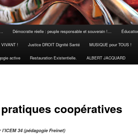
 …
Démocratie réelle : peuple responsable et souverain !…
Éducation
N VIVANT !
Justice DROIT Dignité Santé
MUSIQUE pour TOUS !
ogie active
Restauration Existentielle.
ALBERT JACQUARD
 pratiques coopératives
r l’ICEM 34 (pédagogie Freinet)