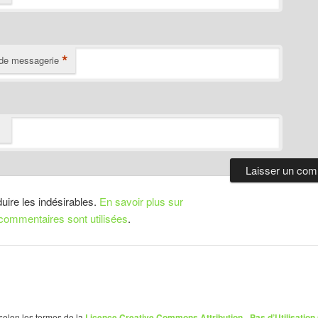
*
de messagerie
duire les indésirables.
En savoir plus sur
ommentaires sont utilisées
.
 selon les termes de la
Licence Creative Commons Attribution - Pas d’Utilisation