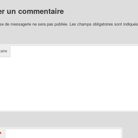
er un commentaire
se de messagerie ne sera pas publiée.
Les champs obligatoires sont indiqué
aire
*