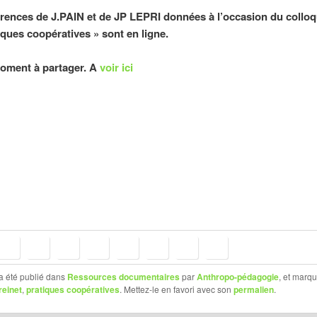
rences de J.PAIN et de JP LEPRI données à l’occasion du colloq
iques coopératives » sont en ligne.
oment à partager. A
voir ici
a été publié dans
Ressources documentaires
par
Anthropo-pédagogie
, et marq
reinet
,
pratiques coopératives
. Mettez-le en favori avec son
permalien
.