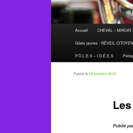
Menu
Accueil
CHEVAL – MIROIR
principal
Gilets jaunes : RÉVEIL CITOYE
P.Ô.L.E.S – I.D.É.E.S
Pédag
Publié le
24 octobre 2012
Les
Publié pa