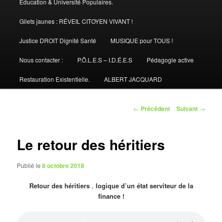
Éducation & Université Populaires.
Gilets jaunes : RÉVEIL CITOYEN VIVANT !
Justice DROIT Dignité Santé
MUSIQUE pour TOUS !
Nous contacter :
P.Ô.L.E.S – I.D.É.E.S
Pédagogie active
Restauration Existentielle.
ALBERT JACQUARD
Navigation
←
Précédent
Suivant
→
des
articles
Le retour des héritiers
Publié le
8 octobre 2018
Retour des héritiers
,
logique d’un état serviteur de la
finance !