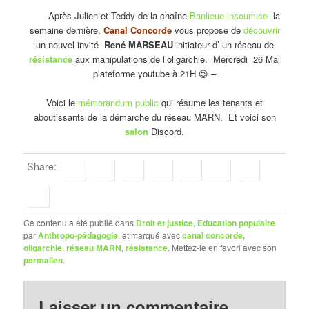
Après Julien et Teddy de la chaîne
Banlieue insoumise
la
semaine dernière,
Canal Concorde
vous propose de
découvrir
un nouvel invité
René MARSEAU
initiateur d’ un réseau de
résistance
aux manipulations de l’oligarchie. Mercredi 26 Mai
plateforme youtube à 21H 😉 –
Voici le
mémorandum public
qui résume les tenants et
aboutissants de la démarche du réseau MARN. Et voici son
salon
Discord.
Share:
Ce contenu a été publié dans
Droit et justice
,
Education populaire
par
Anthropo-pédagogie
, et marqué avec
canal concorde
,
oligarchie
,
réseau MARN
,
résistance
. Mettez-le en favori avec son
permalien
.
Laisser un commentaire