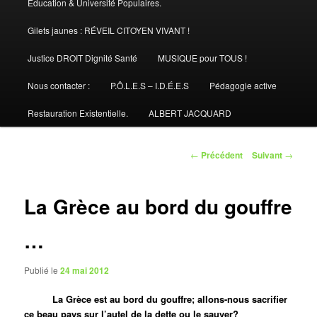
Éducation & Université Populaires.
Gilets jaunes : RÉVEIL CITOYEN VIVANT !
Justice DROIT Dignité Santé
MUSIQUE pour TOUS !
Nous contacter :
P.Ô.L.E.S – I.D.É.E.S
Pédagogie active
Restauration Existentielle.
ALBERT JACQUARD
Navigation
←
Précédent
Suivant
→
des
articles
La Grèce au bord du gouffre
…
Publié le
24 mai 2012
La Grèce est au bord du gouffre; allons-nous sacrifier
ce beau pays sur l’autel de la dette ou le sauver?