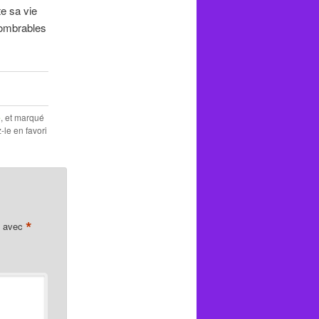
e sa vie
nombrables
e
, et marqué
z-le en favori
*
s avec