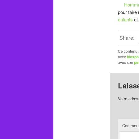
Homma
pour faire
enfants
et
Share:
Ce contenu 
avec
biosph
avec son
pe
Laiss
Votre adres
Comment