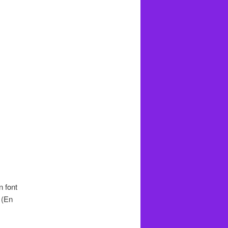
 font
(En