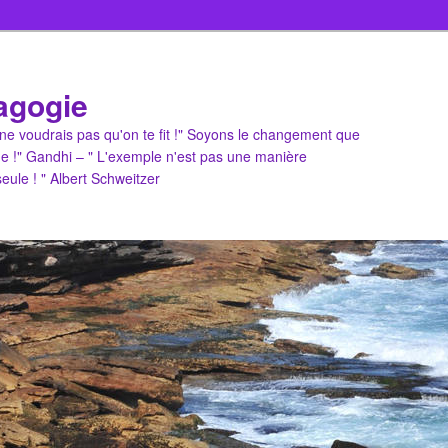
agogie
u ne voudrais pas qu'on te fit !" Soyons le changement que
e !" Gandhi – " L'exemple n'est pas une manière
 seule ! " Albert Schweitzer