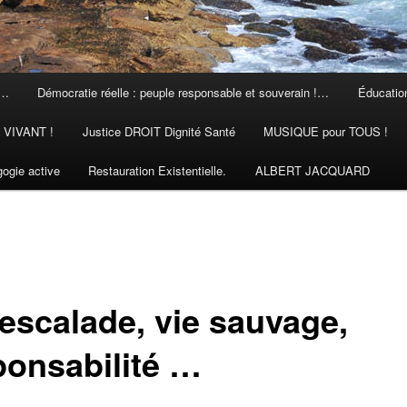
 …
Démocratie réelle : peuple responsable et souverain !…
Éducation
N VIVANT !
Justice DROIT Dignité Santé
MUSIQUE pour TOUS !
ogie active
Restauration Existentielle.
ALBERT JACQUARD
escalade, vie sauvage,
ponsabilité …