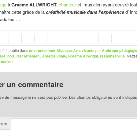
ge
à
Graeme ALLWRIGHT,
chanteur
et musicien ayant oeuvré tout
 naître cette grâce de la
créativité musicale dans l’expérience
d’ in
 adultes ….
a été publié dans
environnement
,
Musique-Arts vivants
par
Anthropo-pédagogi
ère
,
bois
,
discernement
,
énergie vitale
,
Greame Allwright
,
responsabilité
. Mette
rmalien
.
er un commentaire
se de messagerie ne sera pas publiée.
Les champs obligatoires sont indiqué
aire