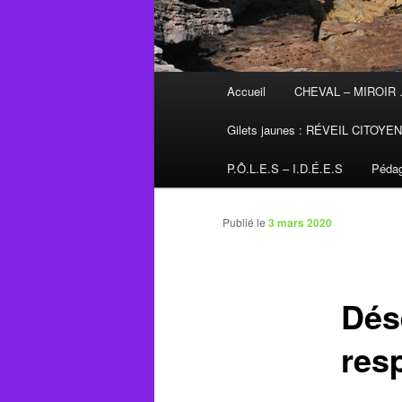
Menu
Accueil
CHEVAL – MIROIR
principal
Gilets jaunes : RÉVEIL CITOYE
P.Ô.L.E.S – I.D.É.E.S
Pédag
Publié le
3 mars 2020
Dés
res