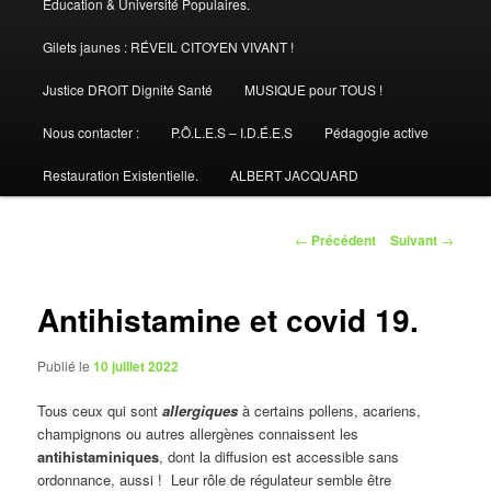
Éducation & Université Populaires.
Gilets jaunes : RÉVEIL CITOYEN VIVANT !
Justice DROIT Dignité Santé
MUSIQUE pour TOUS !
Nous contacter :
P.Ô.L.E.S – I.D.É.E.S
Pédagogie active
Restauration Existentielle.
ALBERT JACQUARD
Navigation
←
Précédent
Suivant
→
des
articles
Antihistamine et covid 19.
Publié le
10 juillet 2022
Tous ceux qui sont
allergiques
à certains pollens, acariens,
champignons ou autres allergènes connaissent les
antihistaminiques
, dont la diffusion est accessible sans
ordonnance, aussi ! Leur rôle de régulateur semble être