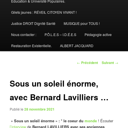
Éducation & Université Populaires.
Gilets jaunes : RÉVEIL CITOYEN VIVANT !
Justice DROIT Dignité Santé
MUSIQUE pour TOUS !
Nous contacter :
P.Ô.L.E.S – I.D.É.E.S
Pédagogie active
Restauration Existentielle.
ALBERT JACQUARD
Navigation
←
Précédent
Suivant
→
des
articles
Sous un soleil énorme,
avec Bernard Lavilliers …
Publié le
28 novembre 2021
» Sous un soleil énorme » : * le coeur du
monde
! Écouter
l’interview
de
Bernard LAVILLIERS avec ses anciennes