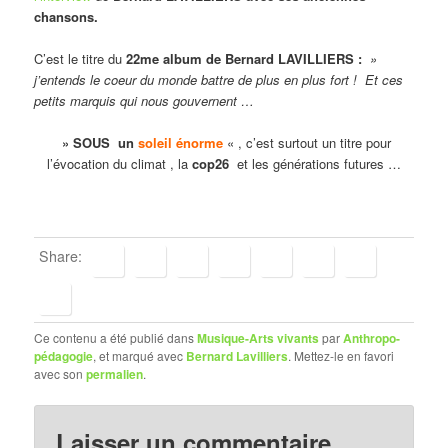
chansons.
C’est le titre du
22me album de Bernard LAVILLIERS :
»
j’entends le coeur du monde battre de plus en plus fort ! Et ces
petits marquis qui nous gouvernent …
» SOUS un
soleil énorme
« , c’est surtout un titre pour
l’évocation du climat , la
cop26
et les générations futures …
Share:
Ce contenu a été publié dans
Musique-Arts vivants
par
Anthropo-
pédagogie
, et marqué avec
Bernard Lavilliers
. Mettez-le en favori
avec son
permalien
.
Laisser un commentaire